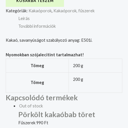
KOSÁRBA TESZEM
Kategóriák:
Kakaóporok
,
Kakaóporok, fűszerek
Leírás
További információk
Kakaó, savanyúságot szabályozó anyag: E501i.
Nyomokban szójalecitint tartalmazhat!
Tömeg
200 g
200 g
Tömeg
Kapcsolódó termékek
Out of stock
Pörkölt kakaóbab töret
Fűszerek
990
Ft