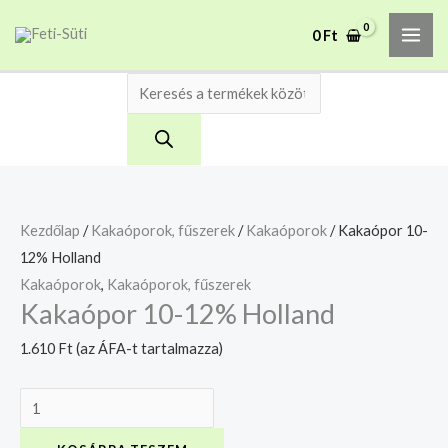
Skip
Kakaópor
Products
MAI
A mélyhűtött termékeket
0
Ft
to
10-
search
csakis saját felelősségre
Megértettem
ME
adjuk át futárszolgálatnak,
content
12%
tekintettel a feloldási időre.
Holland
mennyiség
Kezdőlap
/
Kakaóporok, fűszerek
/
Kakaóporok
/ Kakaópor 10-
12% Holland
Kakaóporok
,
Kakaóporok, fűszerek
Kakaópor 10-12% Holland
1.610
Ft
(az ÁFA-t tartalmazza)