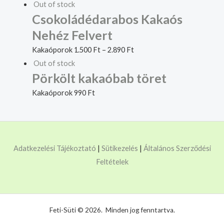
Out of stock
Csokoládédarabos Kakaós
Nehéz Felvert
Kakaóporok
1.500
Ft
–
2.890
Ft
Out of stock
Pörkölt kakaóbab töret
Kakaóporok
990
Ft
Adatkezelési Tájékoztató
|
Sütikezelés
|
Általános Szerződési
Feltételek
Feti-Süti © 2026. Minden jog fenntartva.