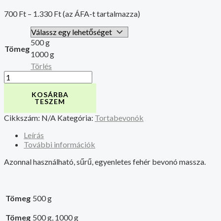
700
Ft
–
1.330
Ft
(az ÁFA-t tartalmazza)
500 g
Tömeg
1000 g
Törlés
KOSÁRBA
TESZEM
Cikkszám:
N/A
Kategória:
Tortabevonók
Leírás
További információk
Azonnal használható, sűrű, egyenletes fehér bevonó massza.
Tömeg
500 g
Tömeg
500 g, 1000 g