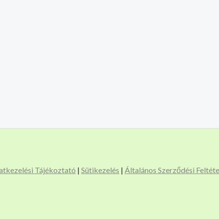
atkezelési Tájékoztató
|
Sütikezelés
|
Általános Szerződési Feltét