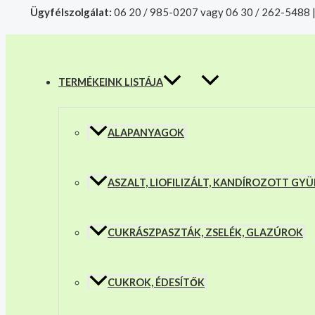
MENU
Skip
HF
Products
Ügyfélszolgálat:
06 20 / 985-0207 vagy 06 30 / 262-5488 
TOGGLE
to
Fondan
search
A mélyhűtött termékeket csakis sajá
content
(színezhető
bevonó
massza)
mennyiség
TERMÉKEINK LISTÁJA
ALAPANYAGOK
ASZALT, LIOFILIZÁLT, KANDÍROZOTT G
CUKRÁSZPASZTÁK, ZSELÉK, GLAZÚROK
CUKROK, ÉDESÍTŐK