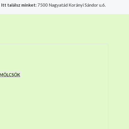
|
Itt találsz minket:
7500 Nagyatád Korányi Sándor u.6.
t felelősségre adjuk át futárszolgálatnak, tekintettel a f
YÜMÖLCSÖK