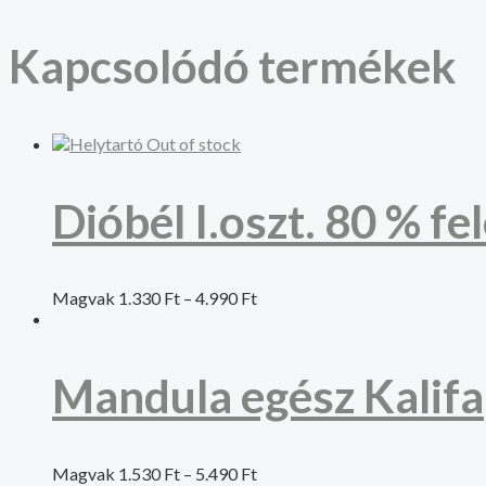
Kapcsolódó termékek
Out of stock
Dióbél I.oszt. 80 % fe
Magvak
1.330
Ft
–
4.990
Ft
Mandula egész Kalifa
Magvak
1.530
Ft
–
5.490
Ft