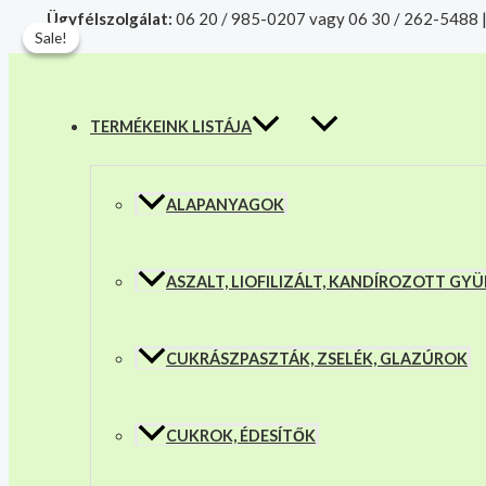
MENU
Skip
Hántolt
Products
Ügyfélszolgálat:
06 20 / 985-0207 vagy 06 30 / 262-5488 
TOGGLE
to
Pisztácia
search
A mélyhűtött termékeket csakis sajá
Sale!
Sale!
content
mennyiség
TERMÉKEINK LISTÁJA
ALAPANYAGOK
ASZALT, LIOFILIZÁLT, KANDÍROZOTT G
CUKRÁSZPASZTÁK, ZSELÉK, GLAZÚROK
CUKROK, ÉDESÍTŐK