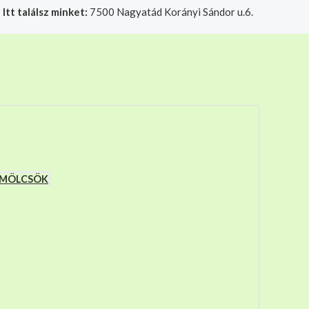
|
Itt találsz minket:
7500 Nagyatád Korányi Sándor u.6.
t felelősségre adjuk át futárszolgálatnak, tekintettel a f
YÜMÖLCSÖK