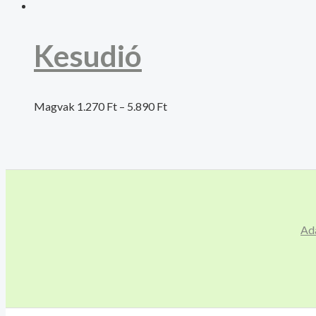
Kesudió
Magvak
1.270
Ft
–
5.890
Ft
Ad