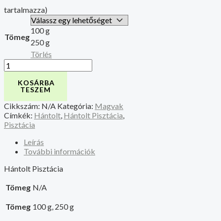
tartalmazza)
100 g
Tömeg
250 g
Törlés
KOSÁRBA
TESZEM
Cikkszám:
N/A
Kategória:
Magvak
Címkék:
Hántolt
,
Hántolt Pisztácia
,
Pisztácia
Leírás
További információk
Hántolt Pisztácia
Tömeg
N/A
Tömeg
100 g, 250 g