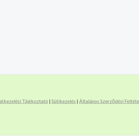
atkezelési Tájékoztató
|
Sütikezelés
|
Általános Szerződési Feltét