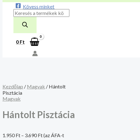
Kövess minket
0
Ft
Kezdőlap
/
Magvak
/ Hántolt
Pisztácia
Magvak
Hántolt Pisztácia
1.950
Ft
–
3.690
Ft
(az ÁFA-t