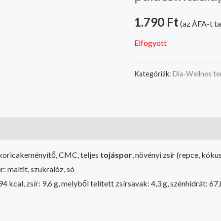
1.790
Ft
(az ÁFA-t t
Elfogyott
Kategóriák:
Dia-Wellnes t
ukoricakeményítő, CMC, teljes
tojáspor
, növényi zsír (repce, kók
 maltit, szukralóz, só
al, zsír: 9,6 g, melyből telített zsírsavak: 4,3 g, szénhidrát: 67,8 