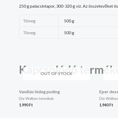
250 g palacsintapor, 300-320 g víz. Az összetevőket öss
Tömeg
500 g
Tömeg
500 g
Kapcsolódó termék
OUT OF STOCK
Vaníliás hideg puding
Eper dess
Dia-Wellnes termékek
Dia-Wellne
1.990
Ft
1.940
Ft