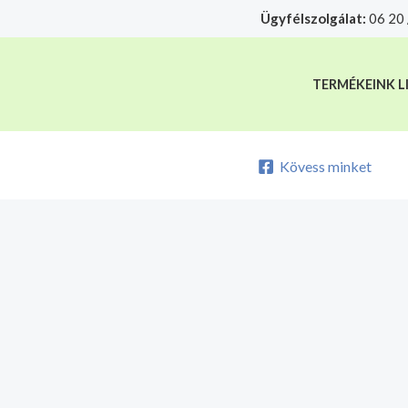
Skip
Ügyfélszolgálat:
06 20 
A mélyhűtött termékeket csakis sajá
to
content
TERMÉKEINK L
Kövess minket