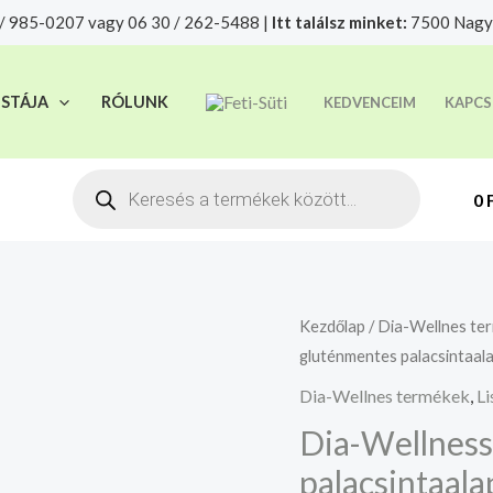
/ 985-0207 vagy 06 30 / 262-5488 |
Itt találsz minket:
7500 Nagya
t felelősségre adjuk át futárszolgálatnak, tekintettel a f
ISTÁJA
RÓLUNK
KEDVENCEIM
KAPCS
Products
search
0
Kezdőlap
/
Dia-Wellnes te
gluténmentes palacsintaal
Dia-Wellnes termékek
,
Li
Dia-Wellness
palacsintaala