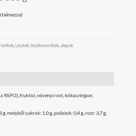
artalmazza)
ermékek
,
Lisztek, lisztkeverékek, alapok
usz RSPO), fruktóz, növényi rost, kókusztejpor,
g, melyből cukrok: 1,0 g, poliolok: 0,4 g, rost: 3,7 g,