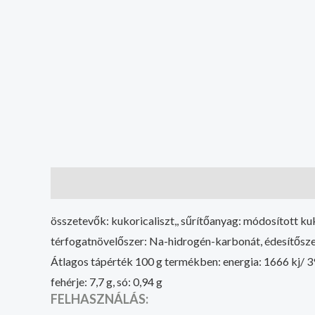
Leírás
További információk
összetevők: kukoricaliszt,, sűrítőanyag: módosított k
térfogatnövelőszer: Na-hidrogén-karbonát, édesítőszer:
Átlagos tápérték 100 g termékben: energia: 1666 kj/ 394 kc
fehérje: 7,7 g, só: 0,94 g
FELHASZNÁLÁS: