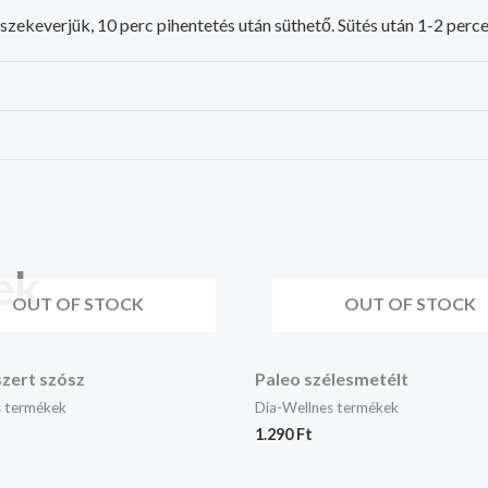
zekeverjük, 10 perc pihentetés után süthető. Sütés után 1-2 percet
ek
OUT OF STOCK
OUT OF STOCK
zert szósz
Paleo szélesmetélt
s termékek
Dia-Wellnes termékek
1.290
Ft