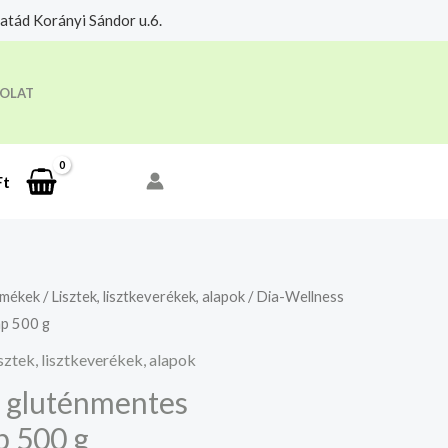
tád Korányi Sándor u.6.
eloldási időre.
Megértettem
OLAT
Ft
rmékek
/
Lisztek, lisztkeverékek, alapok
/ Dia-Wellness
ap 500 g
sztek, lisztkeverékek, alapok
 gluténmentes
p 500 g