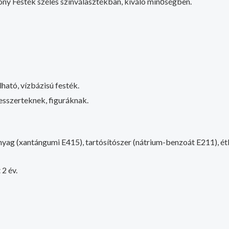
ny Festék széles színválasztékban, kiváló minőségben.
ható, vízbázisú festék.
desszerteknek, figuráknak.
őanyag (xantángumi E415), tartósítószer (nátrium-benzoát E211), é
 2
év.