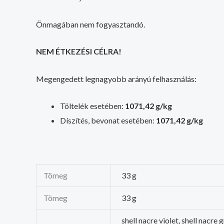
Önmagában nem fogyasztandó.
NEM ÉTKEZÉSI CÉLRA!
Megengedett legnagyobb arányú felhasználás:
Töltelék esetében:
1071,42 g/kg
Díszítés, bevonat esetében:
1071,42 g/kg
Tömeg
33 g
Tömeg
33 g
shell nacre violet, shell nacre 