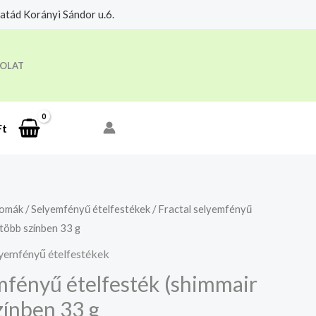
tád Korányi Sándor u.6.
eloldási időre.
Megértettem
OLAT
Ft
romák
/
Selyemfényű ételfestékek
/ Fractal selyemfényű
 több színben 33 g
yemfényű ételfestékek
mfényű ételfesték (shimmair
zínben 33 g