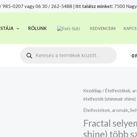
/ 985-0207 vagy 06 30 / 262-5488 |
Itt találsz minket:
7500 Nagya
t felelősségre adjuk át futárszolgálatnak, tekintettel a f
ISTÁJA
RÓLUNK
KEDVENCEIM
KAPCS
Products
search
0
Fractal
Kezdőlap
/
Ételfestékek, a
ételfesték (shimmair shine)
selyemfényű
ételfesték
Ételfestékek, aromák
,
Sel
(shimmair
Fractal selye
shine)
shine) több s
több