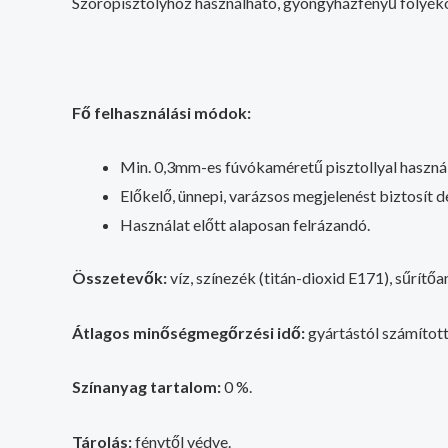
Szórópisztolyhoz használható, gyöngyházfényű folyéko
Fő felhasználási módok:
Min. 0,3mm-es fúvókaméretű pisztollyal használ
Előkelő, ünnepi, varázsos megjelenést biztosít 
Használat előtt alaposan felrázandó.
Összetevők:
víz, színezék (titán-dioxid E171), sűrít
Átlagos minőségmegőrzési idő:
gyártástól számított
Színanyag tartalom:
0 %.
Tárolás:
fénytől védve.