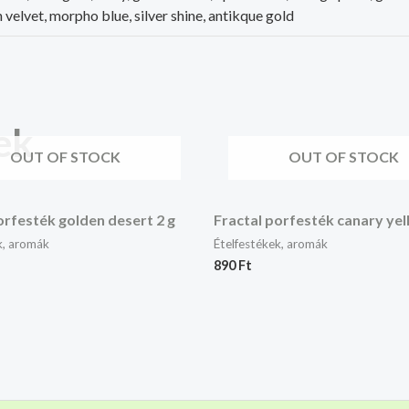
n velvet, morpho blue, silver shine, antikque gold
ek
OUT OF STOCK
OUT OF STOCK
orfesték golden desert 2 g
Fractal porfesték canary yel
k, aromák
Ételfestékek, aromák
890
Ft