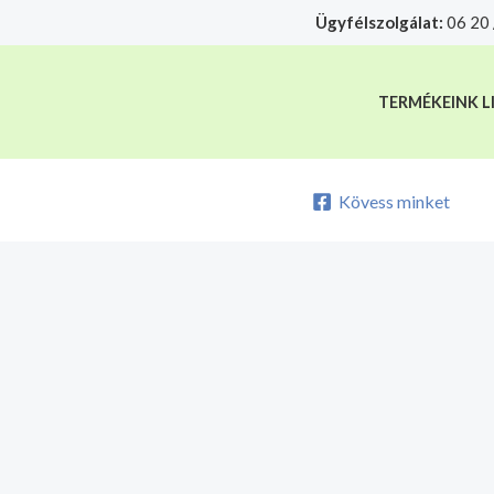
Skip
Ügyfélszolgálat:
06 20 
A mélyhűtött termékeket csakis sajá
to
content
TERMÉKEINK L
Kövess minket