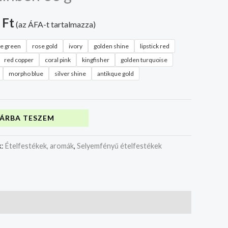
0
Ft
(az ÁFA-t tartalmazza)
re green
rose gold
ivory
golden shine
lipstick red
red copper
coral pink
kingfisher
golden turquoise
morpho blue
silver shine
antikque gold
ÁRBA TESZEM
k:
Ételfestékek, aromák
,
Selyemfényű ételfestékek