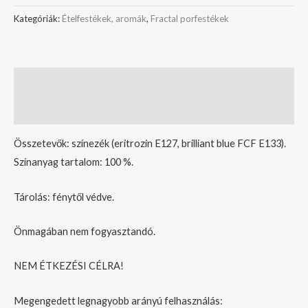
Kategóriák:
Ételfestékek, aromák
,
Fractal porfestékek
Leírás
További információk
Összetevők: színezék (eritrozin E127, brilliant blue FCF E133).
Színanyag tartalom: 100 %.
Tárolás: fénytől védve.
Önmagában nem fogyasztandó.
NEM ÉTKEZÉSI CÉLRA!
Megengedett legnagyobb arányú felhasználás: