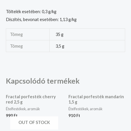
Töltelék esetében: 0,3 g/kg
Díszítés, bevonat esetében: 1,13 g/kg
Tömeg
35 g
Tömeg
3,5 g
Kapcsolódó termékek
Fractal porfesték cherry
Fractal porfesték mandarin
red 2,5 g
1,5 g
Ételfestékek, aromák
Ételfestékek, aromák
990
Ft
910
Ft
OUT OF STOCK