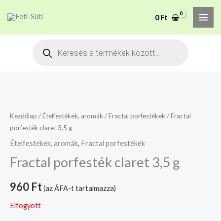
Skip
MAI
A mélyhűtött termékeket
0
Ft
to
csakis saját felelősségre
Megértettem
ME
adjuk át futárszolgálatnak,
content
Products
tekintettel a feloldási időre.
search
Kezdőlap
/
Ételfestékek, aromák
/
Fractal porfestékek
/ Fractal
porfesték claret 3,5 g
Ételfestékek, aromák
,
Fractal porfestékek
Fractal porfesték claret 3,5 g
960
Ft
(az ÁFA-t tartalmazza)
Elfogyott