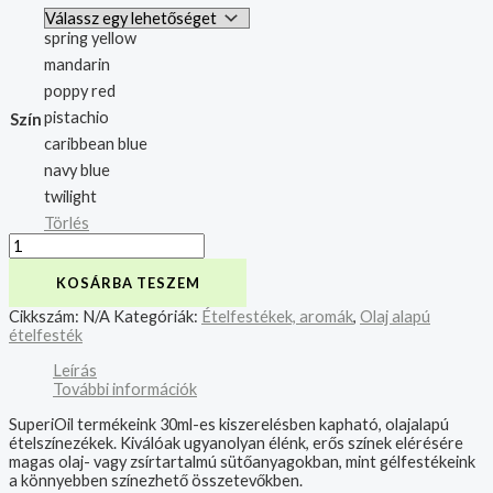
spring yellow
mandarin
poppy red
pistachio
Szín
caribbean blue
navy blue
twilight
Törlés
KOSÁRBA TESZEM
Cikkszám:
N/A
Kategóriák:
Ételfestékek, aromák
,
Olaj alapú
ételfesték
Leírás
További információk
SuperiOil termékeink 30ml-es kiszerelésben kapható, olajalapú
ételszínezékek. Kiválóak ugyanolyan élénk, erős színek elérésére
magas olaj- vagy zsírtartalmú sütőanyagokban, mint gélfestékeink
a könnyebben színezhető összetevőkben.