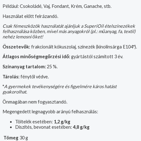
Például: Csokoládé, Vaj, Fondant, Krém, Ganache, stb.
Használat előtt felrázandó.
Csak fémeszközök használatát ajánljuk a SuperiOil ételszínezékek
felhasználása közben, mivel más anyagokról (pl.: műanyag, fa, textil)
nehéz lemosni őket!
Összetevők:
frakcionált kókuszolaj, színezék (kinolinsárga E104
*
).
Átlagos minőségmegőrzési idő:
gyártástól számított 3 év.
Színanyag tartalom:
25 %.
Tárolás:
fénytől védve.
*
A gyermekek tevékenységére és figyelmére káros hatást
gyakorolhat.
Önmagában nem fogyasztandó.
Megengedett legnagyobb arányú felhasználás:
Töltelék esetében:
1,2
g/kg
Díszítés, bevonat esetében:
4,8
g/kg
Tömeg
30 g