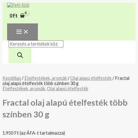
MAIN
Skip
Fractal
Products
MENU
A mélyhűtött termékeket
to
olaj
search
csakis saját felelősségre
content
alapú
Megértettem
0
Ft
ételfesték
adjuk át futárszolgálatnak,
több
tekintettel a feloldási időre.
színben
30
g
mennyiség
Kezdőlap
/
Ételfestékek, aromák
/
Olaj alapú ételfesték
/ Fractal
olaj alapú ételfesték több színben 30 g
Ételfestékek, aromák
,
Olaj alapú ételfesték
Fractal olaj alapú ételfesték több
színben 30 g
1.950
Ft
(az ÁFA-t tartalmazza)