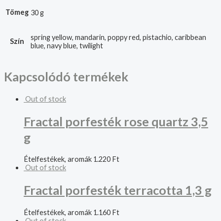
Tömeg
30 g
spring yellow, mandarin, poppy red, pistachio, caribbean
Szín
blue, navy blue, twilight
Kapcsolódó termékek
Out of stock
Fractal porfesték rose quartz 3,5
g
Ételfestékek, aromák
1.220
Ft
Out of stock
Fractal porfesték terracotta 1,3 g
Ételfestékek, aromák
1.160
Ft
Out of stock