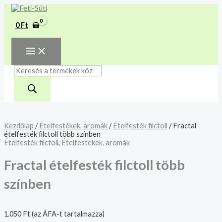
MAIN
Skip
Fractal
Products
MENU
A mélyhűtött termékeket
to
ételfesték
search
csakis saját felelősségre
content
filctoll
Megértettem
0
Ft
több
adjuk át futárszolgálatnak,
színben
tekintettel a feloldási időre.
mennyiség
Kezdőlap
/
Ételfestékek, aromák
/
Ételfesték filctoll
/ Fractal
ételfesték filctoll több színben
Ételfesték filctoll
,
Ételfestékek, aromák
Fractal ételfesték filctoll több
színben
1.050
Ft
(az ÁFA-t tartalmazza)