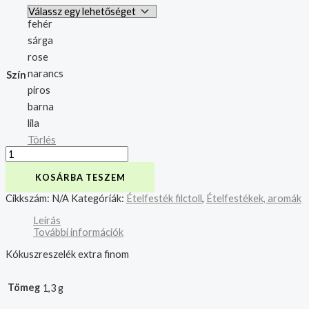
fehér
sárga
rose
narancs
Szín
piros
barna
lila
Törlés
KOSÁRBA TESZEM
Cikkszám:
N/A
Kategóriák:
Ételfesték filctoll
,
Ételfestékek, aromák
Leírás
További információk
Kókuszreszelék extra finom
Tömeg
1,3 g