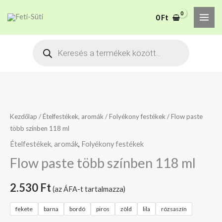
Skip
MAI
A mélyhűtött termékeket
0
Ft
to
csakis saját felelősségre
Megértettem
ME
adjuk át futárszolgálatnak,
content
Products
tekintettel a feloldási időre.
search
Flow
paste
több
Kezdőlap
/
Ételfestékek, aromák
/
Folyékony festékek
/ Flow paste
több színben 118 ml
színben
118
Ételfestékek, aromák
,
Folyékony festékek
ml
Flow paste több színben 118 ml
mennyiség
2.530
Ft
(az ÁFA-t tartalmazza)
fekete
barna
bordó
piros
zöld
lila
rózsaszín