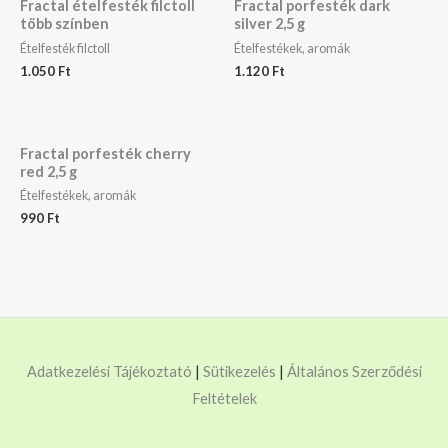
Fractal ételfesték filctoll
Fractal porfesték dark
több színben
silver 2,5 g
Ételfesték filctoll
Ételfestékek, aromák
1.050
Ft
1.120
Ft
Fractal porfesték cherry
red 2,5 g
Ételfestékek, aromák
990
Ft
Adatkezelési Tájékoztató
|
Sütikezelés
|
Általános Szerződési
Feltételek