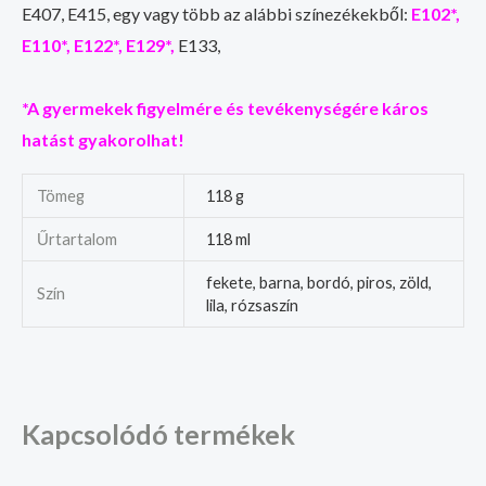
E407, E415, egy vagy több az alábbi színezékekből:
E102*,
E110*, E122*, E129*,
E133,
*A gyermekek figyelmére és tevékenységére káros
hatást gyakorolhat!
Tömeg
118 g
Űrtartalom
118 ml
fekete, barna, bordó, piros, zöld,
Szín
lila, rózsaszín
Kapcsolódó termékek