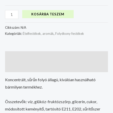
KOSÁRBA TESZEM
Cikkszám:
N/A
Kategóriák:
Ételfestékek, aromák
,
Folyékony festékek
Leírás
További információk
Koncentrált, sűrűn folyó állagú, kiválóan használható
bármilyen termékhez.
Összetevők: víz, glükóz-fruktózszörp, glicerin, cukor,
módosított keményítő, tartósító E211, E202, sűrítőszer