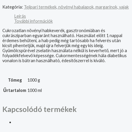
Kategória:
Tejipari termékek, növényi habalapok, margarinok, vajak
Leírás
További információk
Cukrozatlan növényi habkeverék, gasztronómiában és
cukrásziparban egyaránt használható. Használat előtt 1 nappal
érdemes behűteni, a hab pedig még tartósabb ha felverés után
kicsit pihentetjük, majd újra felverjük még egy kis ideig.
Gyümölcspürével zselatin használata nélkül is keverhető, mert jó a
folyadékfelvevő képessége. Cukormentességének hála diabetikus
vonalon is bátran használható, édesítőszerrel is kiváló.
Tömeg
1000 g
Űrtartalom
1000 ml
Kapcsolódó termékek