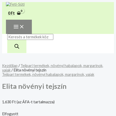
MAIN
Skip
Products
MENU
A mélyhűtött termékeket
to
search
csakis saját felelősségre
content
Megértettem
0
Ft
adjuk át futárszolgálatnak,
tekintettel a feloldási időre.
Kezdőlap
/
Tejipari termékek, növényi habalapok, margarinok,
vajak
/ Elita növényi tejszín
Tejipari termékek, növényi habalapok, margarinok, vajak
Elita növényi tejszín
1.630
Ft
(az ÁFA-t tartalmazza)
Elfogyott