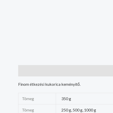
Leírás
További információk
Finom étkezési kukorica keményítő.
Tömeg
350 g
Tömeg
250 g, 500 g, 1000 g