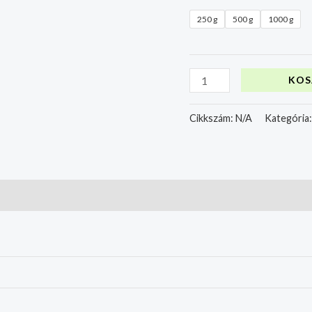
250 g
500 g
1000 g
KOS
Cikkszám:
N/A
Kategória