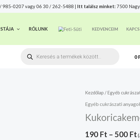
/ 985-0207 vagy 06 30 / 262-5488 |
Itt találsz minket:
7500 Nagya
t felelősségre adjuk át futárszolgálatnak, tekintettel a f
ISTÁJA
RÓLUNK
KEDVENCEIM
KAPCS
Products
search
0
Kukoricakeményítő
Kezdőlap
/
Egyéb cukrásza
mennyiség
Egyéb cukrászati anyago
Kukoricakem
190
Ft
–
500
Ft