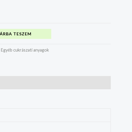
ÁRBA TESZEM
:
Egyéb cukrászati anyagok