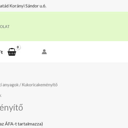
tád Korányi Sándor u.6.
eloldási időre.
Megértettem
OLAT
Ft
ti anyagok
/ Kukoricakeményítő
k
ényítő
(az ÁFA-t tartalmazza)