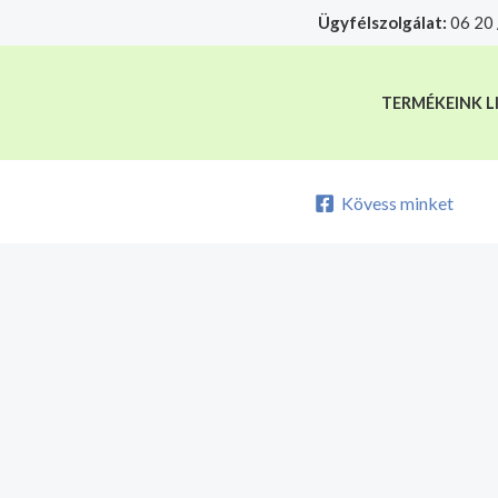
Skip
Ügyfélszolgálat:
06 20 
A mélyhűtött termékeket csakis sajá
to
content
TERMÉKEINK L
Kövess minket