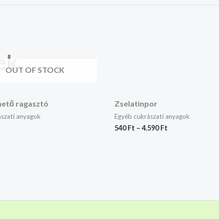
ek
OUT OF STOCK
hető ragasztó
Zselatinpor
szati anyagok
Egyéb cukrászati anyagok
540
Ft
–
4.590
Ft