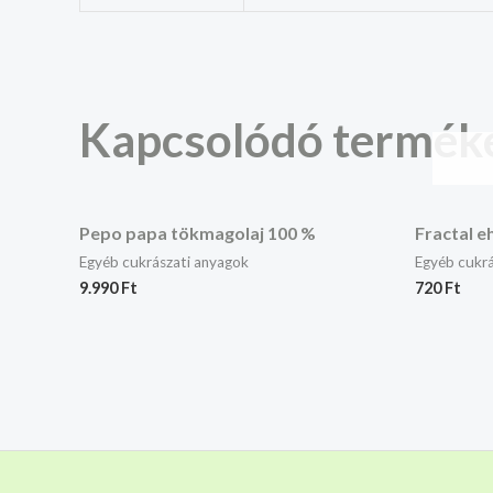
Kapcsolódó termék
Pepo papa tökmagolaj 100 %
Fractal e
Egyéb cukrászati anyagok
Egyéb cukrá
9.990
Ft
720
Ft