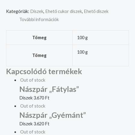
Kategóriák:
Díszek
,
Ehető cukor díszek
,
Ehető díszek
További információk
Tömeg
100 g
100 g
Tömeg
Kapcsolódó termékek
Out of stock
Nászpár „Fátylas”
Díszek
3.670
Ft
Out of stock
Nászpár „Gyémánt”
Díszek
3.620
Ft
Out of stock