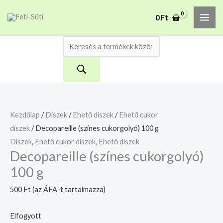
Skip
Products
MAI
A mélyhűtött termékeket
0
Ft
to
search
csakis saját felelősségre
Megértettem
ME
adjuk át futárszolgálatnak,
content
tekintettel a feloldási időre.
Kezdőlap
/
Díszek
/
Ehető díszek
/
Ehető cukor
díszek
/ Decopareille (színes cukorgolyó) 100 g
Díszek
,
Ehető cukor díszek
,
Ehető díszek
Decopareille (színes cukorgolyó)
100 g
500
Ft
(az ÁFA-t tartalmazza)
Elfogyott