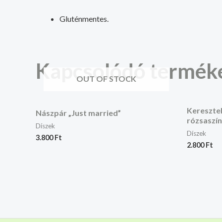
Gluténmentes.
Kapcsolódó termék
OUT OF STOCK
Keresztel
Nászpár „Just married”
rózsaszín
Díszek
Díszek
3.800
Ft
2.800
Ft