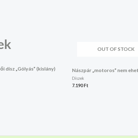
ek
OUT OF STOCK
ői dísz „Gólyás” (kislány)
Nászpár „motoros” nem ehe
Díszek
7.190
Ft