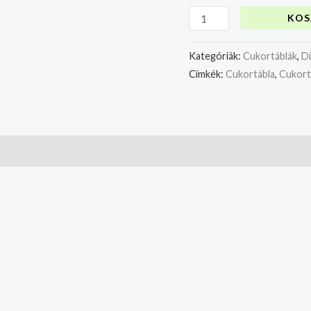
KOS
Kategóriák:
Cukortáblák
,
D
Címkék:
Cukortábla
,
Cukort