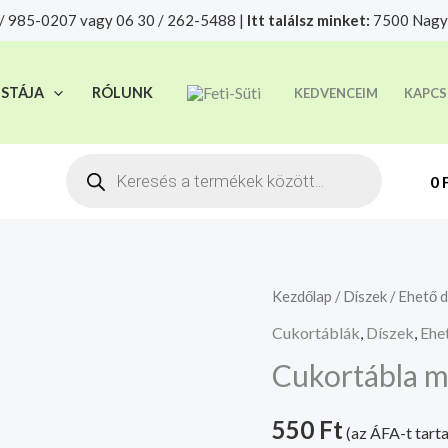
/ 985-0207 vagy 06 30 / 262-5488 |
Itt találsz minket:
7500 Nagya
t felelősségre adjuk át futárszolgálatnak, tekintettel a f
ISTÁJA
RÓLUNK
KEDVENCEIM
KAPCS
Products
search
0
Cukortábla
Kezdőlap
/
Díszek
/
Ehető d
muffinos
Cukortáblák
,
Díszek
,
Ehe
kék
Cukortábla m
mennyiség
550
Ft
(az ÁFA-t tart