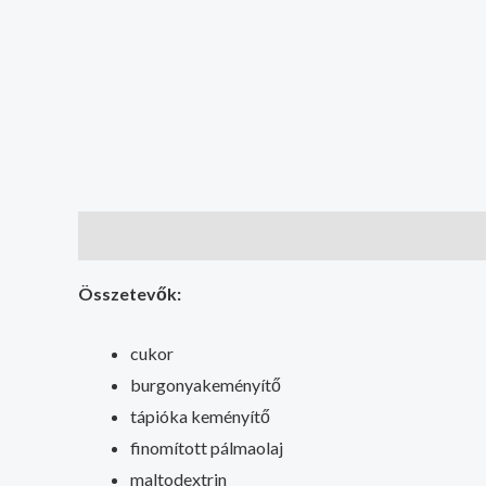
Leírás
Összetevők:
cukor
burgonyakeményítő
tápióka keményítő
finomított pálmaolaj
maltodextrin