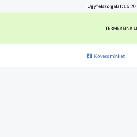
Skip
Ügyfélszolgálat:
06 20 
A mélyhűtött termékeket csakis sajá
to
content
TERMÉKEINK L
Kövess minket