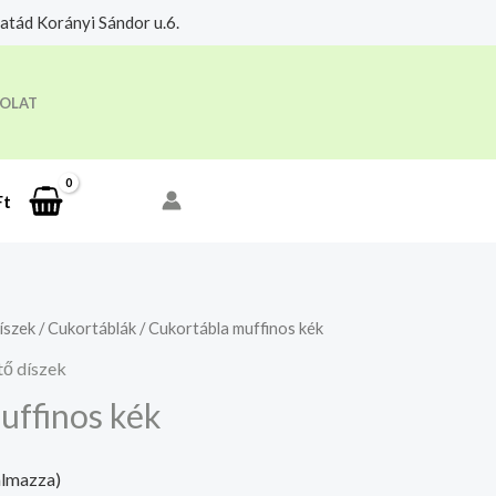
tád Korányi Sándor u.6.
eloldási időre.
Megértettem
OLAT
Ft
íszek
/
Cukortáblák
/ Cukortábla muffinos kék
tő díszek
uffinos kék
almazza)