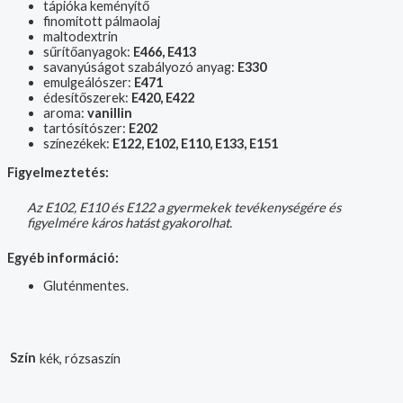
tápióka keményítő
finomított pálmaolaj
maltodextrin
sűrítőanyagok:
E466, E413
savanyúságot szabályozó anyag:
E330
emulgeálószer:
E471
édesítőszerek:
E420, E422
aroma:
vanillin
tartósítószer:
E202
színezékek:
E122, E102, E110, E133, E151
Figyelmeztetés:
Az E102, E110 és E122 a gyermekek tevékenységére és
figyelmére káros hatást gyakorolhat.
Egyéb információ:
Gluténmentes.
Szín
kék, rózsaszín