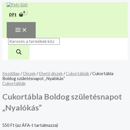
MAIN
Skip
Cukortábla
Products
MENU
A mélyhűtött termékeket
to
Boldog
search
csakis saját felelősségre
content
születésnapot
Megértettem
0
Ft
"Nyalókás"
adjuk át futárszolgálatnak,
mennyiség
tekintettel a feloldási időre.
Kezdőlap
/
Díszek
/
Ehető díszek
/
Cukortáblák
/ Cukortábla
Boldog születésnapot „Nyalókás”
Cukortáblák
Cukortábla Boldog születésnapot
„Nyalókás”
550
Ft
(az ÁFA-t tartalmazza)