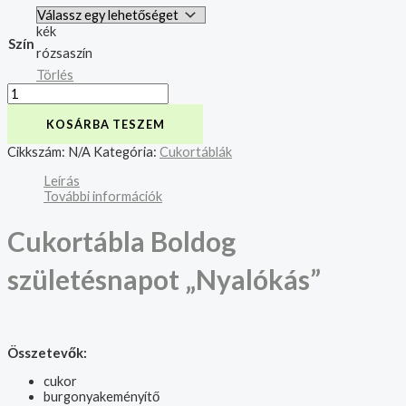
kék
Szín
rózsaszín
Törlés
KOSÁRBA TESZEM
Cikkszám:
N/A
Kategória:
Cukortáblák
Leírás
További információk
Cukortábla Boldog
születésnapot „Nyalókás”
Összetevők:
cukor
burgonyakeményítő