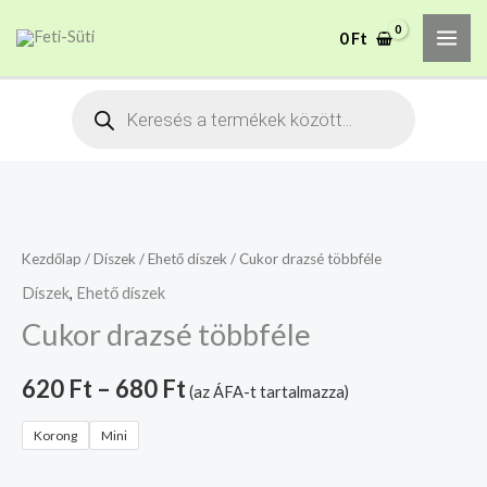
Skip
MAI
A mélyhűtött termékeket
0
Ft
to
csakis saját felelősségre
Megértettem
ME
adjuk át futárszolgálatnak,
content
tekintettel a feloldási időre.
Products
search
Cukor
drazsé
többféle
Kezdőlap
/
Díszek
/
Ehető díszek
/ Cukor drazsé többféle
mennyiség
Díszek
,
Ehető díszek
Cukor drazsé többféle
620
Ft
–
680
Ft
(az ÁFA-t tartalmazza)
Korong
Mini