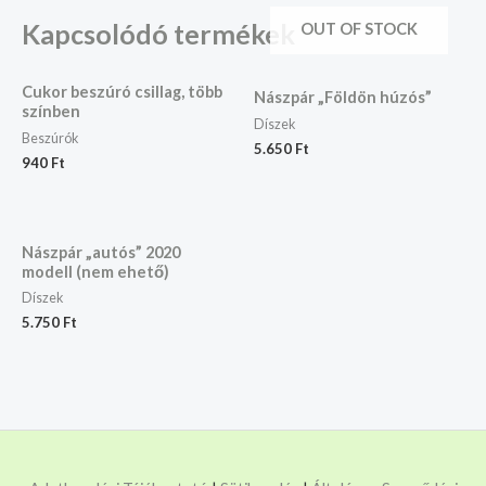
Kapcsolódó termékek
OUT OF STOCK
Cukor beszúró csillag, több
Nászpár „Földön húzós”
színben
Díszek
Beszúrók
5.650
Ft
940
Ft
Nászpár „autós” 2020
modell (nem ehető)
Díszek
5.750
Ft