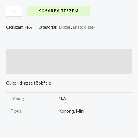
KOSÁRBA TESZEM
Cikkszám:
N/A
Kategóriák:
Díszek
,
Ehető díszek
Leírás
További információk
Cukor drazsé többféle
Tömeg
N/A
Típus
Korong, Mini