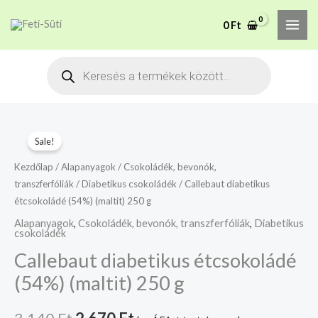
Skip
MAI
A mélyhűtött termékeket
0
Ft
to
csakis saját felelősségre
Megértettem
ME
adjuk át futárszolgálatnak,
content
Products
tekintettel a feloldási időre.
search
Original
Current
Sale!
price
price
Kezdőlap
/
Alapanyagok
/
Csokoládék, bevonók,
transzferfóliák
/
Diabetikus csokoládék
/ Callebaut diabetikus
was:
is:
étcsokoládé (54%) (maltit) 250 g
3.140 Ft.
2.670 Ft.
Alapanyagok
,
Csokoládék, bevonók, transzferfóliák
,
Diabetikus
csokoládék
Callebaut diabetikus étcsokoládé
(54%) (maltit) 250 g