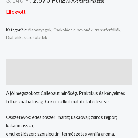
3.140
Ft
2.670
Ft
(az ÁFA-t tartalmazza)
Elfogyott
Kategóriák:
Alapanyagok
,
Csokoládék, bevonók, transzferfóliák
,
Diabetikus csokoládék
Leírás
További információk
A jól megszokott Callebaut minőség. Praktikus és kényelmes
felhasználhatóság. Cukor nélkül, maltitollal édesítve.
Összetevők: édesítőszer: maltit; kakaóvaj; zsíros tejpor;
kakaómassza;
emulgeálószer: szójalecitin; természetes vanília aroma.