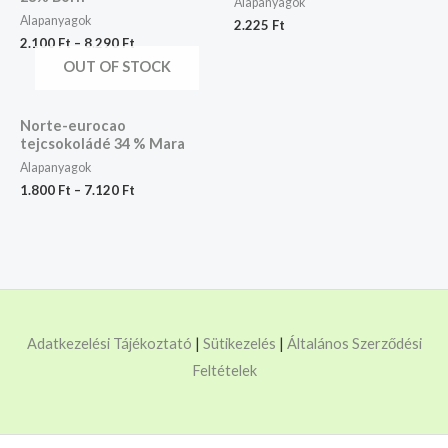
Alapanyagok
Alapanyagok
2.225
Ft
2.100
Ft
–
8.290
Ft
OUT OF STOCK
Norte-eurocao
tejcsokoládé 34 % Mara
Alapanyagok
1.800
Ft
–
7.120
Ft
Adatkezelési Tájékoztató
|
Sütikezelés
|
Általános Szerződési
Feltételek