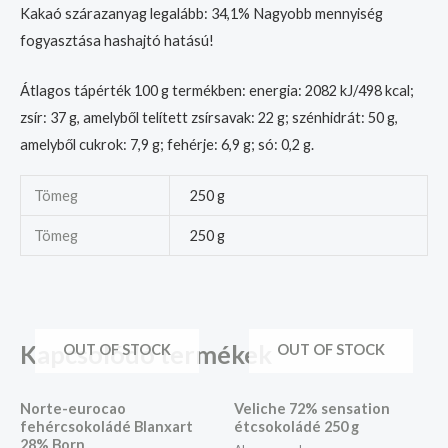
Kakaó szárazanyag legalább: 34,1% Nagyobb mennyiség
fogyasztása hashajtó hatású!
Átlagos tápérték 100 g termékben: energia: 2082 kJ/498 kcal;
zsír: 37 g, amelyből telített zsírsavak: 22 g; szénhidrát: 50 g,
amelyből cukrok: 7,9 g; fehérje: 6,9 g; só: 0,2 g.
Tömeg
250 g
Tömeg
250 g
Kapcsolódó termékek
OUT OF STOCK
OUT OF STOCK
Norte-eurocao
Veliche 72% sensation
fehércsokoládé Blanxart
étcsokoládé 250 g
28% Born