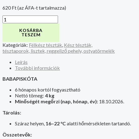
620
Ft
(az ÁFA-t tartalmazza)
KOSÁRBA
TESZEM
Kategóriák:
Félkész tészták
,
Kész tészták,
tésztaporok, lisztek, reggeliző pehely, ostyatörmelék
Leírás
További információk
BABAPISKÓTA
6 hónapos kortól fogyasztható
Nettó tömeg:
4 kg
Minőségét megőrzi (nap, hónap, év):
18.10.2026.
Tárolás:
Száraz helyen,
16–22 °C
alatti hőmérsékleten tartandó.
Összetevők: