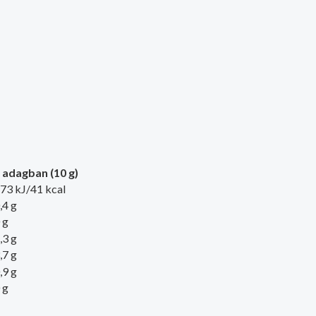
 adagban (10 g)
73 kJ/41 kcal
,4 g
 g
,3 g
,7 g
,9 g
 g