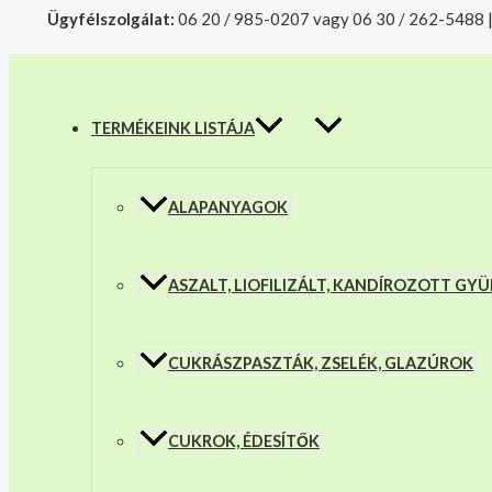
MENU
Skip
Babapiskóta
Products
Ügyfélszolgálat:
06 20 / 985-0207 vagy 06 30 / 262-5488 
TOGGLE
to
200
search
A mélyhűtött termékeket csakis sajá
content
g
mennyiség
TERMÉKEINK LISTÁJA
ALAPANYAGOK
ASZALT, LIOFILIZÁLT, KANDÍROZOTT G
CUKRÁSZPASZTÁK, ZSELÉK, GLAZÚROK
CUKROK, ÉDESÍTŐK