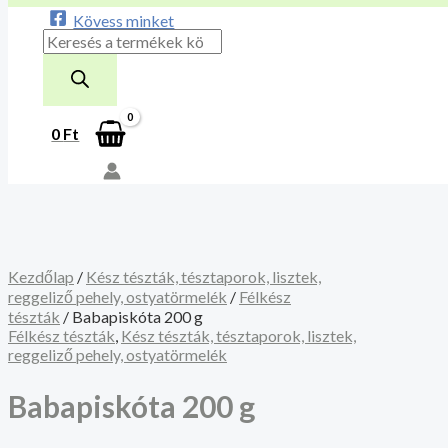
Kövess minket
0
Ft
Kezdőlap
/
Kész tészták, tésztaporok, lisztek,
reggeliző pehely, ostyatörmelék
/
Félkész
tészták
/ Babapiskóta 200 g
Félkész tészták
,
Kész tészták, tésztaporok, lisztek,
reggeliző pehely, ostyatörmelék
Babapiskóta 200 g