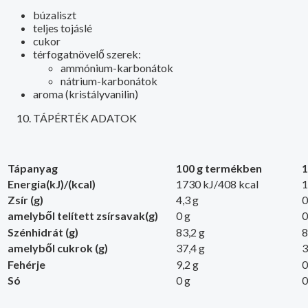
búzaliszt
teljes tojáslé
cukor
térfogatnövelő szerek:
ammónium-karbonátok
nátrium-karbonátok
aroma (kristályvanilin)
TÁPÉRTÉK ADATOK
Tápanyag
100 g
termékben
1
Energia(kJ)/(kcal)
1730 kJ/408 kcal
1
Zsír (g)
4,3 g
0
amelyből telített zsírsavak(g)
0 g
0
Szénhidrát (g)
83,2 g
8
amelyből cukrok (g)
37,4 g
3
Fehérje
9,2 g
0
Só
0 g
0