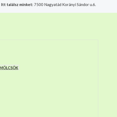
|
Itt találsz minket:
7500 Nagyatád Korányi Sándor u.6.
t felelősségre adjuk át futárszolgálatnak, tekintettel a f
YÜMÖLCSÖK