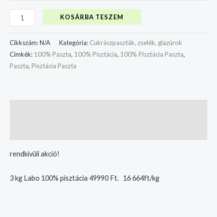
KOSÁRBA TESZEM
Cikkszám:
N/A
Kategória:
Cukrászpaszták, zselék, glazúrok
Címkék:
100% Paszta
,
100% Pisztácia
,
100% Pisztácia Paszta
,
Paszta
,
Pisztácia Paszta
Leírás
További információk
rendkívüli akció!
3 kg Labo 100% pisztácia 49990 Ft. 16 664ft/kg