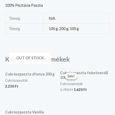
100% Pisztácia Paszta
Tömeg
N/A
Tömeg
100 g, 200 g, 500 g
Kapcsolódó termékek
OUT OF STOCK
Original
Current
Cukrászpaszta feketeerdő
price
price
Cukrászpaszta áfonya 200 g
Sale!
Sale!
200 g
was:
is:
Cukrászpaszták
1.790 Ft.
1.620 Ft.
Cukrászpaszták
2.230
Ft
1.790
Ft
1.620
Ft
Cukrászpaszta Vanília