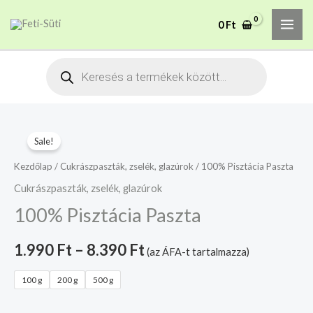
Skip
MAI
A mélyhűtött termékeket
0
Ft
to
csakis saját felelősségre
Megértettem
ME
adjuk át futárszolgálatnak,
content
tekintettel a feloldási időre.
Products
search
100%
Sale!
Pisztácia
Paszta
Kezdőlap
/
Cukrászpaszták, zselék, glazúrok
/ 100% Pisztácia Paszta
mennyiség
Cukrászpaszták, zselék, glazúrok
100% Pisztácia Paszta
1.990
Ft
–
8.390
Ft
(az ÁFA-t tartalmazza)
100 g
200 g
500 g